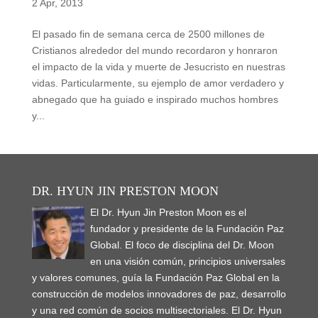
2 Apr, 2013
El pasado fin de semana cerca de 2500 millones de
Cristianos alrededor del mundo recordaron y honraron
el impacto de la vida y muerte de Jesucristo en nuestras
vidas. Particularmente, su ejemplo de amor verdadero y
abnegado que ha guiado e inspirado muchos hombres
y...
DR. HYUN JIN PRESTON MOON
El Dr. Hyun Jin Preston Moon es el
fundador y presidente de la Fundación Paz
Global. El foco de disciplina del Dr. Moon
en una visión común, principios universales
y valores comunes, guía la Fundación Paz Global en la
construcción de modelos innovadores de paz, desarrollo
y una red común de socios multisectoriales. El Dr. Hyun