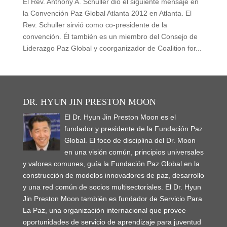
El Rev. Anthony A. Schuller dió el siguiente mensaje en
la Convención Paz Global Atlanta 2012 en Atlanta. El
Rev. Schuller sirvió como co-presidente de la
convención. Él también es un miembro del Consejo de
Liderazgo Paz Global y coorganizador de Coalition for...
DR. HYUN JIN PRESTON MOON
El Dr. Hyun Jin Preston Moon es el
fundador y presidente de la Fundación Paz
Global. El foco de disciplina del Dr. Moon
en una visión común, principios universales
y valores comunes, guía la Fundación Paz Global en la
construcción de modelos innovadores de paz, desarrollo
y una red común de socios multisectoriales. El Dr. Hyun
Jin Preston Moon también es fundador de Servicio Para
La Paz, una organización internacional que provee
oportunidades de servicio de aprendizaje para juventud