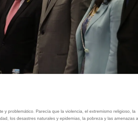
y problemático. Parecía que la violencia, el extremismo religioso, la
ntidad, los desastres naturales y epidemias, la pobreza y las amenazas a