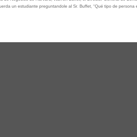
uerda un estudiante preguntandole al Sr. Buffet, “Qué tipo de persona 
,