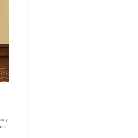
ica y
pos