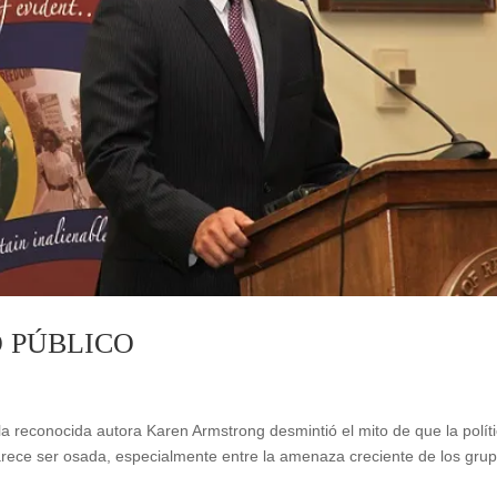
O PÚBLICO
 la reconocida autora Karen Armstrong desmintió el mito de que la polít
parece ser osada, especialmente entre la amenaza creciente de los gru