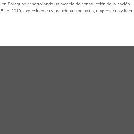
o en Paraguay desarrollando un modelo de construcción de la nación
 En el 2010, expresidentes y presidentes actuales, empresarios y líder
,