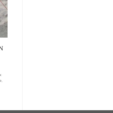
N
a:
e,