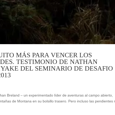
ITO MÁS PARA VENCER LOS
DES. TESTIMONIO DE NATHAN
IYAKE DEL SEMINARIO DE DESAFIO
013
han Breland – un experimentado líder de aventuras al campo abierto,
ontañas de Montana en su bolsillo trasero. Pero incluso las pendientes