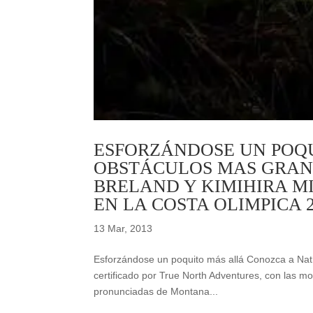
ESFORZÁNDOSE UN POQU
OBSTÁCULOS MAS GRAN
BRELAND Y KIMIHIRA M
EN LA COSTA OLIMPICA 2
13 Mar, 2013
Esforzándose un poquito más allá Conozca a Nat
certificado por True North Adventures, con las m
pronunciadas de Montana...