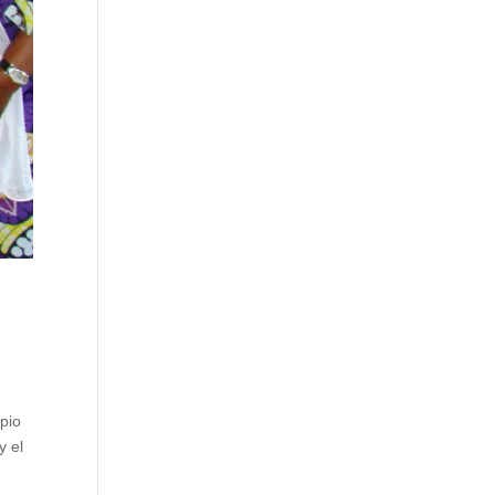
pio
y el