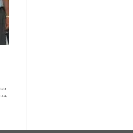
icio
nza,