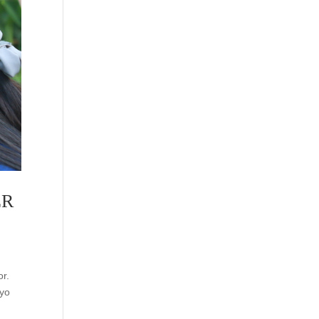
ER
or.
oyo