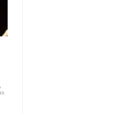
o
13,