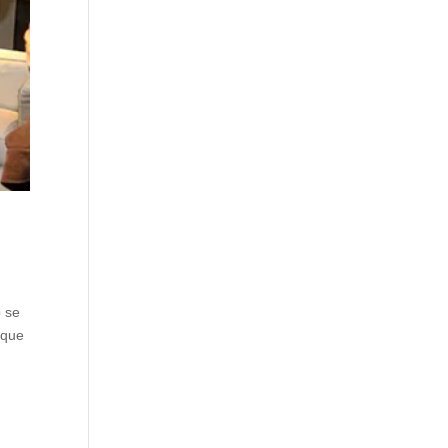
o se
 que