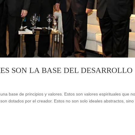
RES SON LA BASE DEL DESARROLLO
a base de principios y valores. Estos son valores espirituales que n
son dotados por el creador. Estos no son solo ideales abstractos, sino