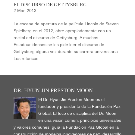
EL DISCURSO DE GETTYSBURG
2 Mar, 2013
La escena de apertura de la película Lincoln de Steven
Spielberg en el 2012, abre apropiadamente con un
recital del discurso de Gettysburg. A muchos
Estadounidenses se les pide leer el discurso de
Gettysburg alguna vez durante su carrera universitaria.
Los retóricos...
DR. HYUN JIN PRESTON MOON
El Dr. Hyun Jin Preston Moon es el
fundador y presidente de la Fundación Paz
Global. El foco de disciplina del Dr. Moon
en una visión común, principios universales
y valores comunes, guía la Fundación Paz Global en la
construcción de modelos innovadores de paz, desarrollo