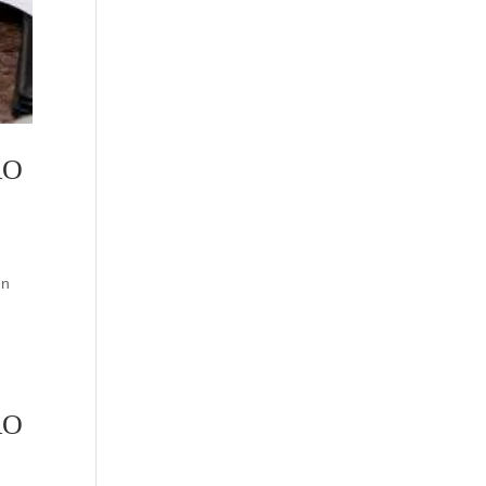
RO
un
RO