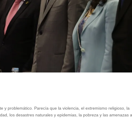
y problemático. Parecía que la violencia, el extremismo religioso, la
ntidad, los desastres naturales y epidemias, la pobreza y las amenazas a