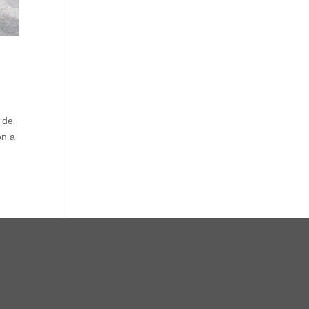
 de
on a