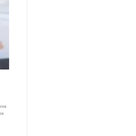
tros
os