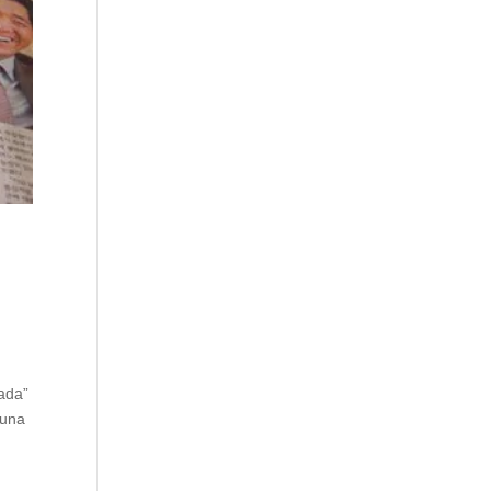
cada”
 una