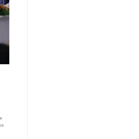
de
os