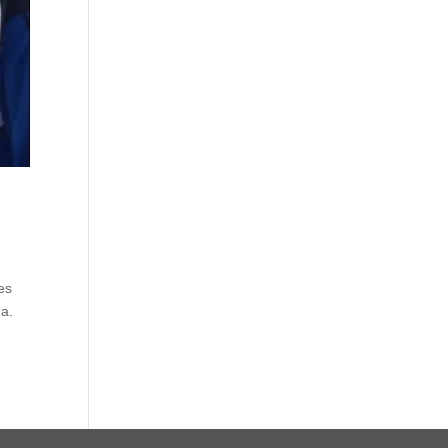
es
na.