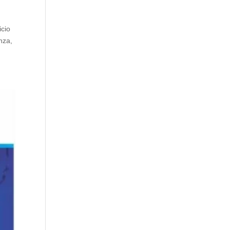
icio
nza,