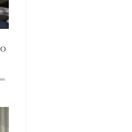
NO
ias