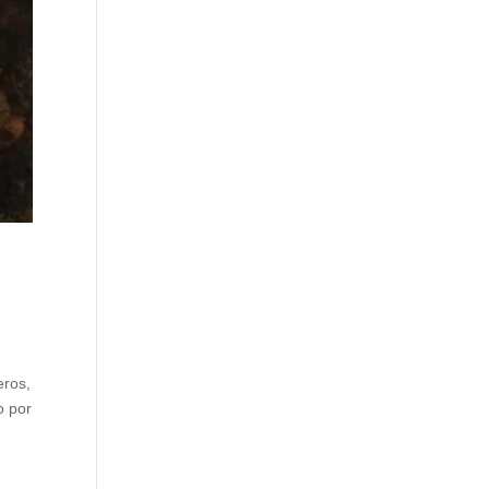
eros,
o por