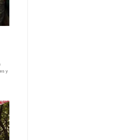
a
des y