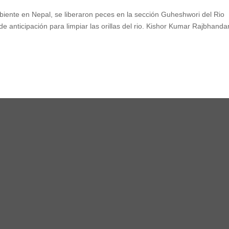
ente en Nepal, se liberaron peces en la sección Guheshwori del Rio
 anticipación para limpiar las orillas del rio. Kishor Kumar Rajbhandar
,