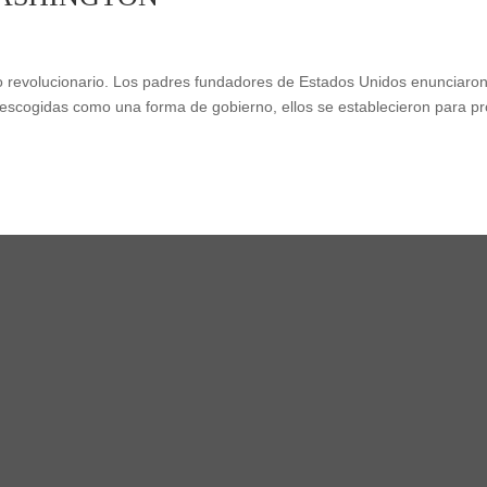
 revolucionario. Los padres fundadores de Estados Unidos enunciaro
escogidas como una forma de gobierno, ellos se establecieron para p
,