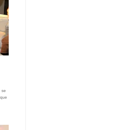
o se
 que