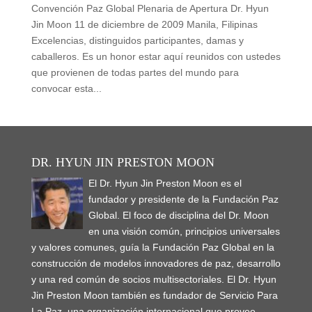
Convención Paz Global Plenaria de Apertura Dr. Hyun
Jin Moon 11 de diciembre de 2009 Manila, Filipinas
Excelencias, distinguidos participantes, damas y
caballeros. Es un honor estar aquí reunidos con ustedes
que provienen de todas partes del mundo para
convocar esta...
DR. HYUN JIN PRESTON MOON
El Dr. Hyun Jin Preston Moon es el
fundador y presidente de la Fundación Paz
Global. El foco de disciplina del Dr. Moon
en una visión común, principios universales
y valores comunes, guía la Fundación Paz Global en la
construcción de modelos innovadores de paz, desarrollo
y una red común de socios multisectoriales. El Dr. Hyun
Jin Preston Moon también es fundador de Servicio Para
La Paz, una organización internacional que provee