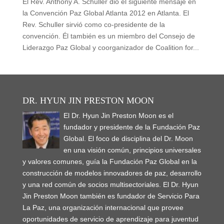
El Rev. Anthony A. Schuller dió el siguiente mensaje en
la Convención Paz Global Atlanta 2012 en Atlanta. El
Rev. Schuller sirvió como co-presidente de la
convención. Él también es un miembro del Consejo de
Liderazgo Paz Global y coorganizador de Coalition for...
DR. HYUN JIN PRESTON MOON
El Dr. Hyun Jin Preston Moon es el
fundador y presidente de la Fundación Paz
Global. El foco de disciplina del Dr. Moon
en una visión común, principios universales
y valores comunes, guía la Fundación Paz Global en la
construcción de modelos innovadores de paz, desarrollo
y una red común de socios multisectoriales. El Dr. Hyun
Jin Preston Moon también es fundador de Servicio Para
La Paz, una organización internacional que provee
oportunidades de servicio de aprendizaje para juventud