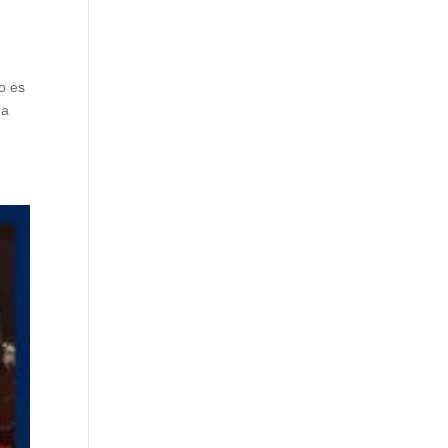
o es
ha