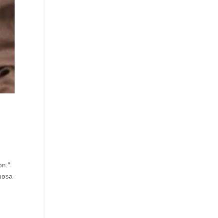
on.”
mosa