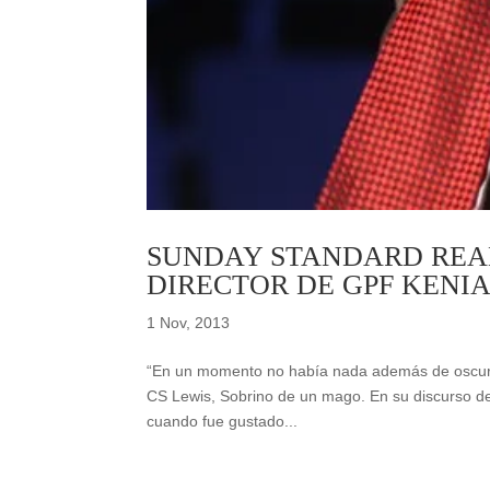
SUNDAY STANDARD REAL
DIRECTOR DE GPF KENIA
1 Nov, 2013
“En un momento no había nada además de oscurida
CS Lewis, Sobrino de un mago. En su discurso d
cuando fue gustado...