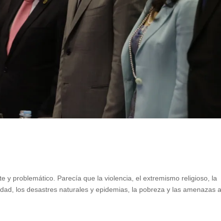
y problemático. Parecía que la violencia, el extremismo religioso, la
ntidad, los desastres naturales y epidemias, la pobreza y las amenazas a