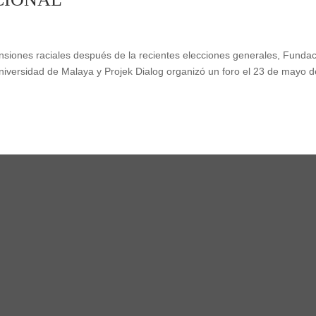
ensiones raciales después de la recientes elecciones generales, Funda
niversidad de Malaya y Projek Dialog organizó un foro el 23 de mayo d
,