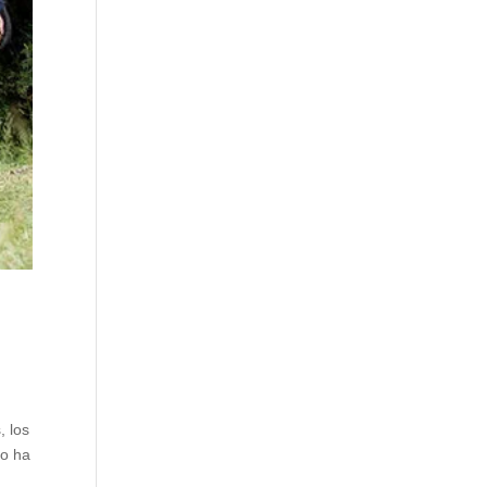
, los
no ha