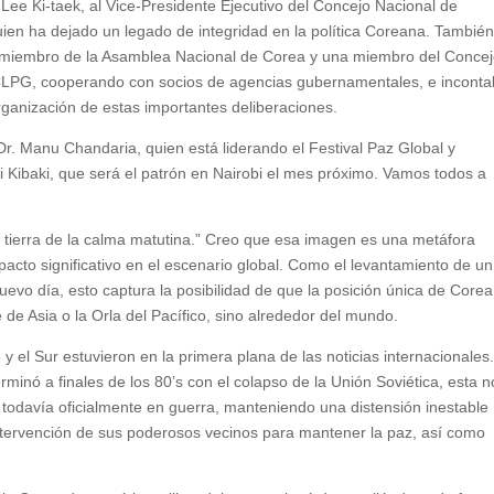
Lee Ki-taek, al Vice-Presidente Ejecutivo del Concejo Nacional de
ien ha dejado un legado de integridad en la política Coreana. Tambié
 miembro de la Asamblea Nacional de Corea y una miembro del Conce
 CLPG, cooperando con socios de agencias gubernamentales, e inconta
rganización de estas importantes deliberaciones.
r. Manu Chandaria, quien está liderando el Festival Paz Global y
 Kibaki, que será el patrón en Nairobi el mes próximo. Vamos todos a
tierra de la calma matutina.” Creo que esa imagen es una metáfora
acto significativo en el escenario global. Como el levantamiento de un
vo día, esto captura la posibilidad de que la posición única de Corea
 de Asia o la Orla del Pacífico, sino alrededor del mundo.
y el Sur estuvieron en la primera plana de las noticias internacionales
inó a finales de los 80’s con el colapso de la Unión Soviética, esta n
todavía oficialmente en guerra, manteniendo una distensión inestable
intervención de sus poderosos vecinos para mantener la paz, así como