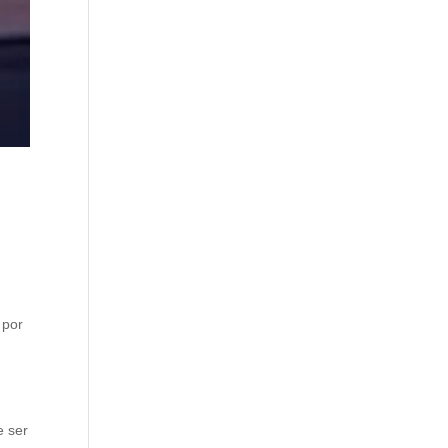
 por
e ser