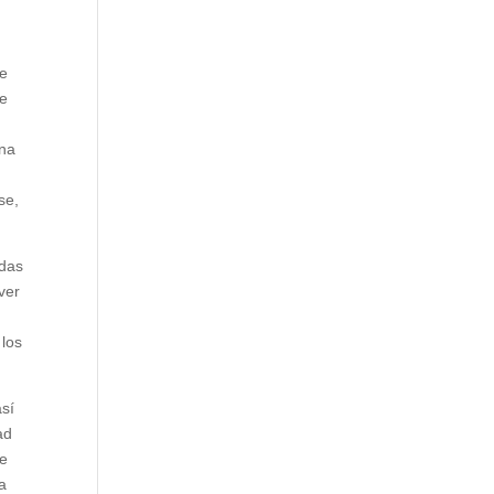
le
ue
una
s
se,
adas
ver
 los
así
ad
de
 a