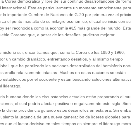
la Corea democrática y libre del sur continuó desarrollándose de form
d internacional. Este es particularmente un momento emocionante par
ar la importante Cumbre de Naciones de G-20 por primera vez el próx
ca el punto más alto de su milagro económico, el cual se inició con su
a hoy ser reconocida como la economía #15 más grande del mundo. Esta
 pueblo Coreano que, a pesar de los desafíos, pudieron mejorar
hemisferio sur, encontramos que, como la Corea de los 1950 y 1960,
or un cambio dramático, enfrentando desafíos, y al mismo tiempo
 global, que ha paralizado las naciones desarrolladas del hemisferio nor
sarrollo relativamente intactas. Muchos en estas naciones se están
 establecidos por el occidente y están buscando soluciones alternativ
l liderazgo.
toria humana donde las circunstancias actuales están preparando el m
nes, el cual podría afectar positiva o negativamente este siglo. Sie
 la divina providencia guiando estos desarrollos en esta era. Sin emba
 siento la urgencia de una nueva generación de líderes globales para
es que el factor decisivo en tales tiempos es siempre el liderazgo mora