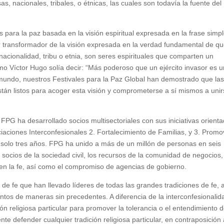
sas, nacionales, tribales, o étnicas, las cuales son todavía la fuente del
 para la paz basada en la visión espiritual expresada en la frase simp
r transformador de la visión expresada en la verdad fundamental de q
, nacionalidad, tribu o etnia, son seres espirituales que comparten un
o Víctor Hugo solía decir: “Más poderoso que un ejército invasor es 
 mundo, nuestros Festivales para la Paz Global han demostrado que la
tán listos para acoger esta visión y comprometerse a sí mismos a unir
 FPG ha desarrollado socios multisectoriales con sus iniciativas orient
ociaciones Interconfesionales 2. Fortalecimiento de Familias, y 3. Promo
En solo tres años. FPG ha unido a más de un millón de personas en seis
 socios de la sociedad civil, los recursos de la comunidad de negocios,
n la fe, así como el compromiso de agencias de gobierno.
de fe que han llevado líderes de todas las grandes tradiciones de fe, 
untos de maneras sin precedentes. A diferencia de la interconfesionalid
ón religiosa particular para promover la tolerancia o el entendimiento 
te defender cualquier tradición religiosa particular, en contraposición