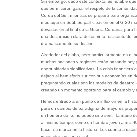
Sin embargo, dado este contexto, es notable que 
que permitieron ganar el respeto de la comunida
Corea del Sur, mientras se prepara para organiz
mes aquí en Seúl. Su participación en el G-20 mar
devastación al final de la Guerra Coreana, par
una declaración clara del espíritu resistente del
dramáticamente su destino.
Alrededor del globo, pero particularmente en el 
muchas naciones y regiones están pasando hoy p
oportunidades significativas. La crisis financiera
dejado al hemisferio sur con sus economías en de
preguntando cuales son los modelos de desarrollo
creando un momento oportuno para el cambio y e
Hemos entrado a un punto de inflexión en la his
para un cambio de paradigma de mayores proporcio
un hombre de fe, no puedo sino sentir la mano de
al mismo tiempo, como un hombre joven a mis 40,
hacer su marca en la historia. Les cuento a usted
innovador, en cada nivel.