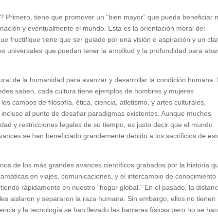
r? Primero, tiene que promover un “bien mayor” que pueda beneficiar 
la nación y eventualmente el mundo. Esta es la orientación moral del
e fructifique tiene que ser guiado por una visión o aspiración y un cla
les universales que puedan tener la amplitud y la profundidad para aba
ural de la humanidad para avanzar y desarrollar la condición humana.
edes saben, cada cultura tiene ejemplos de hombres y mujeres
s campos de filosofía, ética, ciencia, atletismo, y artes culturales,
s incluso al punto de desafiar paradigmas existentes. Aunque muchos
iedad y restricciones legales de su tiempo, es justo decir que el mundo
ances se han beneficiado grandemente debido a los sacrificios de es
nos de los más grandes avances científicos grabados por la historia q
amáticas en viajes, comunicaciones, y el intercambio de conocimiento
rtiendo rápidamente en nuestro “hogar global.” En el pasado, la distanc
uales aislaron y separaron la raza humana. Sin embargo, ellos no tiene
encia y la tecnología se han llevado las barreras físicas pero no se ha