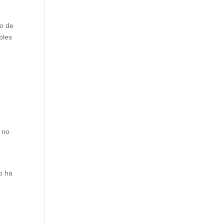
n
jo de
bles
 no
.
o ha