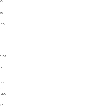
as
a
imo
 es
te ha
as,
undo
ndo
rgo,
l e