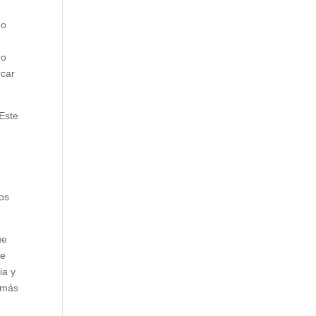
no
ro
rcar
 Este
tos
ue
 e
ia y
n más
n