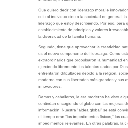
Que quiero decir con liderazgo moral e innovado
solo al individuo sino a la sociedad en general, 
liderazgo que estoy describiendo. Por eso, para qu
establecimiento de principios y valores irrevocab
la diversidad de la familia humana.
Segundo, tiene que aprovechar la creatividad nat
es el nuevo componente del liderazgo. Como ust
extraordinarios que propulsaron la humanidad en lo
ejerciendo libremente los talentos dados por Dio
enfrentaron dificultades debido a la religión, soc
moderno con sus libertades más grandes y sus av
innovadores.
Damas y caballeros, la era moderna ha visto algu
continúan encogiendo el globo con las mejoras dr
información. Nuestra “aldea global” se está convi
el tiempo eran “los impedimentos físicos,” los c
impedimentos relevantes. En otras palabras, la ci