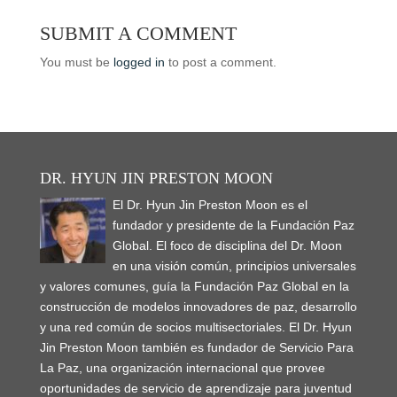
p
m
n
e
e
s
p
s
d
(
(
s
n
n
i
e
i
(
O
O
SUBMIT A COMMENT
i
s
s
n
n
n
O
p
p
n
i
i
n
s
n
p
e
e
n
n
n
e
i
e
e
n
n
You must be
logged in
to post a comment.
e
n
n
w
n
w
n
s
s
w
e
e
w
n
w
s
i
i
w
w
w
i
e
i
i
n
n
i
w
w
n
w
n
n
n
n
n
i
i
d
w
d
n
e
e
d
n
n
o
i
o
e
w
w
o
d
d
w
n
w
w
w
w
w
o
o
)
d
)
w
i
i
)
w
w
o
i
n
n
)
)
w
n
d
d
DR. HYUN JIN PRESTON MOON
)
d
o
o
o
w
w
w
El Dr. Hyun Jin Preston Moon es el
)
)
)
fundador y presidente de la Fundación Paz
Global. El foco de disciplina del Dr. Moon
en una visión común, principios universales
y valores comunes, guía la Fundación Paz Global en la
construcción de modelos innovadores de paz, desarrollo
y una red común de socios multisectoriales. El Dr. Hyun
Jin Preston Moon también es fundador de Servicio Para
La Paz, una organización internacional que provee
oportunidades de servicio de aprendizaje para juventud