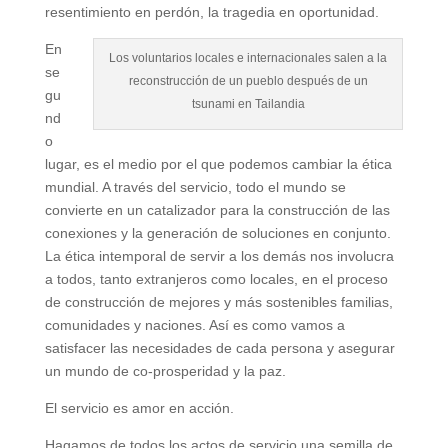
resentimiento en perdón, la tragedia en oportunidad.
En
Los voluntarios locales e internacionales salen a la
se
reconstrucción de un pueblo después de un
gu
tsunami en Tailandia
nd
o
lugar, es el medio por el que podemos cambiar la ética
mundial. A través del servicio, todo el mundo se
convierte en un catalizador para la construcción de las
conexiones y la generación de soluciones en conjunto.
La ética intemporal de servir a los demás nos involucra
a todos, tanto extranjeros como locales, en el proceso
de construcción de mejores y más sostenibles familias,
comunidades y naciones. Así es como vamos a
satisfacer las necesidades de cada persona y asegurar
un mundo de co-prosperidad y la paz.
El servicio es amor en acción.
Hagamos de todos los actos de servicio una semilla de