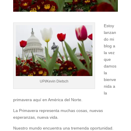
Estoy
lanzan
do mi
blog a
la vez
que
damos
la
bienve
UPI/Kevin Dietsch
nida a
la
primavera aquí en América del Norte.
La Primavera representa muchas cosas, nuevas
esperanzas, nueva vida.
Nuestro mundo encuentra una tremenda oportunidad.