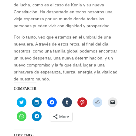
de lucha, como es el caso de Kenia y su nueva
Constitución. Ha despertado en todos nosotros una
vieja esperanza por un mundo donde todas las
personas pueden vivir con dignidad y prosperidad.
Por lo tanto, veo que estamos en el umbral de una
nueva era. A través de estos retos, al final del día,
nosotros, como una familia global podemos encontrar
un nuevo despertar, una nueva determinación, y un
nuevo compromiso y la fe que dará lugar a una
primavera de esperanza, fuerza, energía y la vitalidad
de nuestro mundo.
COMPARTIR
C
C
C
C
C
C
C
l
l
l
l
l
l
l
i
i
i
i
i
i
i
c
c
c
c
c
c
c
C
C
More
k
k
k
k
k
k
k
l
l
t
t
t
t
t
t
t
i
i
o
o
o
o
o
o
o
c
c
s
s
s
s
s
s
e
k
k
h
h
h
h
h
h
m
t
t
LIKE THIS: