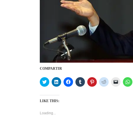
COMPARTIR
C
C
C
C
C
C
C
C
l
l
l
l
l
l
l
l
i
i
i
i
i
i
i
i
c
c
c
c
c
c
c
c
k
k
k
k
k
k
k
k
t
t
t
t
t
t
t
t
LIKE THIS:
o
o
o
o
o
o
o
o
s
s
s
s
s
s
e
s
h
h
h
h
h
h
m
h
Loading...
a
a
a
a
a
a
a
a
r
r
r
r
r
r
i
r
e
e
e
e
e
e
l
e
o
o
o
o
o
o
a
o
n
n
n
n
n
n
l
n