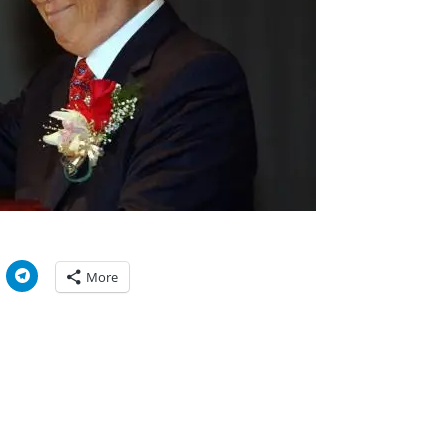
C
More
l
i
c
k
t
o
s
h
a
r
e
o
n