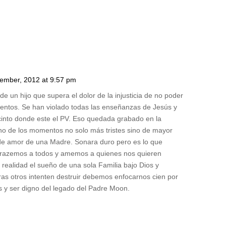
W
T
e
l
e
g
r
a
m
(
O
O
p
e
tember, 2012 at 9:57 pm
n
s
i
e un hijo que supera el dolor de la injusticia de no poder
n
entos. Se han violado todas las enseñanzas de Jesús y
n
e
ecinto donde este el PV. Eso quedada grabado en la
w
w
w
w
uno de los momentos no solo más tristes sino de mayor
i
n
l de amor de una Madre. Sonara duro pero es lo que
d
brazemos a todos y amemos a quienes nos quieren
o
w
w
 realidad el sueño de una sola Familia bajo Dios y
)
ras otros intenten destruir debemos enfocarnos cien por
os y ser digno del legado del Padre Moon.