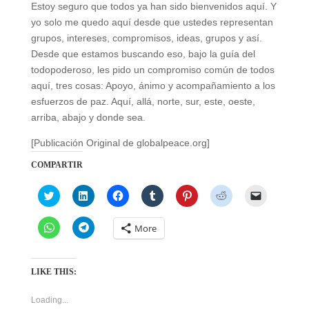
Estoy seguro que todos ya han sido bienvenidos aquí. Y
yo solo me quedo aquí desde que ustedes representan
grupos, intereses, compromisos, ideas, grupos y así.
Desde que estamos buscando eso, bajo la guía del
todopoderoso, les pido un compromiso común de todos
aquí, tres cosas: Apoyo, ánimo y acompañamiento a los
esfuerzos de paz. Aquí, allá, norte, sur, este, oeste,
arriba, abajo y donde sea.
[Publicación Original de globalpeace.org]
COMPARTIR
C
C
C
C
C
C
C
l
l
l
l
l
l
l
i
i
i
i
i
i
i
c
c
c
c
c
c
c
C
C
More
k
k
k
k
k
k
k
l
l
t
t
t
t
t
t
t
i
i
o
o
o
o
o
o
o
c
c
s
s
s
s
s
s
e
k
k
h
h
h
h
h
h
m
t
t
LIKE THIS:
a
a
a
a
a
a
a
o
o
r
r
r
r
r
r
i
s
s
e
e
e
e
e
e
l
h
h
Loading...
o
o
o
o
o
o
a
a
a