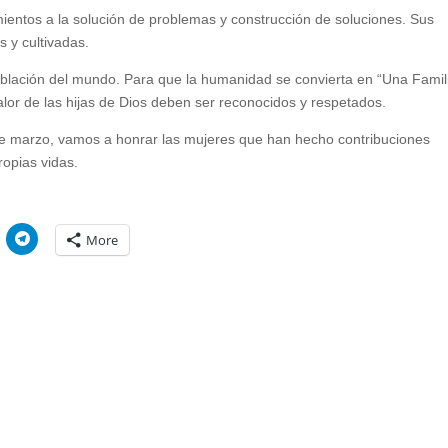
ientos a la solución de problemas y construcción de soluciones. Sus
 y cultivadas.
oblación del mundo. Para que la humanidad se convierta en “Una Famil
valor de las hijas de Dios deben ser reconocidos y respetados.
 8 de marzo, vamos a honrar las mujeres que han hecho contribuciones
ropias vidas.
C
More
l
i
c
k
t
o
s
h
a
r
e
o
n
W
T
e
l