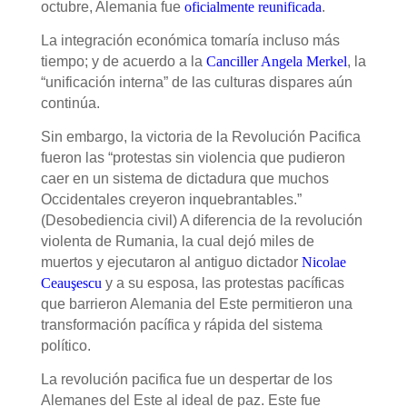
octubre, Alemania fue
oficialmente reunificada
.
La integración económica tomaría incluso más
tiempo; y de acuerdo a la
Canciller Angela Merkel
, la
“unificación interna” de las culturas dispares a
ú
n
contin
ú
a.
Sin embargo, la victoria de la Revolución Pacifica
fueron las “protestas sin violencia que pudieron
caer en un sistema de dictadura que muchos
Occidentales creyeron inquebrantables.”
(Desobediencia civil) A diferencia de la revolución
violenta de Rumania, la cual dej
ó
miles de
muertos y ejecutaron al antiguo dictador
Nicolae
Ceauşescu
y a su esposa, las protestas pacíficas
que barrieron Alemania del Este permitieron una
transformación pacífica y rápida del sistema
político.
La revoluci
ó
n pacifica fue un despertar de los
Alemanes del Este al ideal de paz. Este fue