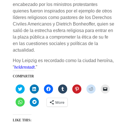
encabezado por los ministros protestantes
quienes fueron inspirados por el ejemplo de otros
líderes religiosos como pastores de los Derechos
Civiles Americanos y Dietrich Bonheoffer, quien se
salió de la estrecha esfera religiosa para entrar en
la plaza pública a comprometer la ética de su fe
en las cuestiones sociales y políticas de la
actualidad.
Hoy Leipzig es recordado como la ciudad heroína,
“
heldenstadt
.”
COMPARTIR
C
C
C
C
C
C
C
l
l
l
l
l
l
l
i
i
i
i
i
i
i
c
c
c
c
c
c
c
C
C
More
k
k
k
k
k
k
k
l
l
t
t
t
t
t
t
t
i
i
o
o
o
o
o
o
o
c
c
s
s
s
s
s
s
e
k
k
h
h
h
h
h
h
m
t
t
LIKE THIS:
a
a
a
a
a
a
a
o
o
r
r
r
r
r
r
i
s
s