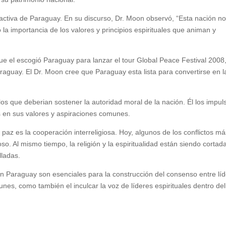
y activa de Paraguay. En su discurso, Dr. Moon observó, “Esta nación n
la importancia de los valores y principios espirituales que animan y
que el escogió Paraguay para lanzar el tour Global Peace Festival 2008,
raguay. El Dr. Moon cree que Paraguay esta lista para convertirse en l
 los que deberian sostener la autoridad moral de la nación. Él los impul
os en sus valores y aspiraciones comunes.
paz es la cooperación interreligiosa. Hoy, algunos de los conflictos m
oso. Al mismo tiempo, la religión y la espiritualidad están siendo cortad
lladas.
 en Paraguay son esenciales para la construcción del consenso entre lí
munes, como también el inculcar la voz de líderes espirituales dentro del