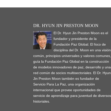
n
i
i
d
w
d
n
i
d
n
n
o
i
o
e
n
o
d
d
w
n
w
w
d
w
o
o
)
d
)
w
o
)
w
w
o
i
)
)
w
n
)
)
d
o
DR. HYUN JIN PRESTON MOON
w
)
El Dr. Hyun Jin Preston Moon es el
fundador y presidente de la
Fundación Paz Global. El foco de
disciplina del Dr. Moon en una visión
común, principios universales y valores comunes
guía la Fundación Paz Global en la construcción
de modelos innovadores de paz, desarrollo y una
red común de socios multisectoriales. El Dr. Hyun
Jin Preston Moon también es fundador de
Servicio Para La Paz, una organización
internacional que provee oportunidades de
servicio de aprendizaje para juventud de diverso
historiales.