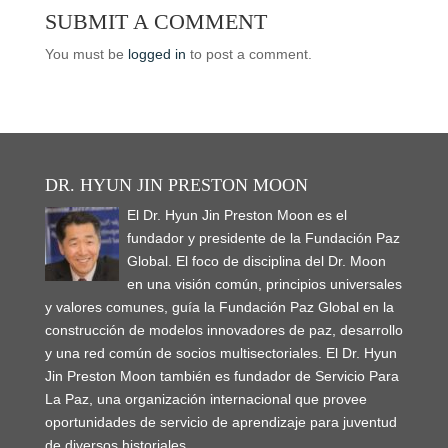
s
n
n
i
e
i
(
O
O
SUBMIT A COMMENT
i
s
s
n
n
n
O
p
p
n
i
i
n
s
n
p
e
e
n
n
n
e
i
e
e
n
n
You must be
logged in
to post a comment.
e
n
n
w
n
w
n
s
s
w
e
e
w
n
w
s
i
i
w
w
w
i
e
i
i
n
n
i
w
w
n
w
n
n
n
n
n
i
i
d
w
d
n
e
e
d
n
n
o
i
o
e
w
w
o
d
d
w
n
w
w
w
w
w
o
o
)
d
)
w
i
i
)
w
w
o
i
n
n
)
)
w
n
d
d
DR. HYUN JIN PRESTON MOON
)
d
o
o
o
w
w
w
El Dr. Hyun Jin Preston Moon es el
)
)
)
fundador y presidente de la Fundación Paz
Global. El foco de disciplina del Dr. Moon
en una visión común, principios universales
y valores comunes, guía la Fundación Paz Global en la
construcción de modelos innovadores de paz, desarrollo
y una red común de socios multisectoriales. El Dr. Hyun
Jin Preston Moon también es fundador de Servicio Para
La Paz, una organización internacional que provee
oportunidades de servicio de aprendizaje para juventud
de diversos historiales.