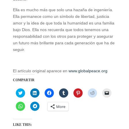
Ella es mucho más que solo una hazaña de ingeniería.
Ella permanece como un símbolo de libertad, justicia
amor y la idea de que toda la humanidad es una familia
bajo Dios. Ella nos recuerda que todos tenemos una
responsabilidad con los otros para proteger y asegurar
un futuro más brillante para cada generación que ha de
seguir.
El artículo original aparece en
www.globalpeace.org
COMPARTIR
C
C
C
C
C
C
C
l
l
l
l
l
l
l
i
i
i
i
i
i
i
c
c
c
c
c
c
c
C
C
More
k
k
k
k
k
k
k
l
l
t
t
t
t
t
t
t
i
i
o
o
o
o
o
o
o
c
c
s
s
s
s
s
s
e
k
k
h
h
h
h
h
h
m
t
t
LIKE THIS:
a
a
a
a
a
a
a
o
o