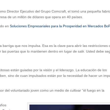
omo Director Ejecutivo del Grupo Comcraft, el tomó una pequeña fabri
presa de un millón de dólares que opera en 40 países.
ado en
Soluciones Empresariales para la Prosperidad en Mercados BoP
 barriga que nos impulsa. Esa es la clave para abrir las restricciones
r las puertas que lo mantienen dentro en lugar de salir. Usted debe seg
xitosas están guiadas por la visión y el liderazgo. La educación de los
saben, sino de cuan impulsados están por la necesidad de hacer un imp
or del voluntariado joven como un medio de cultivar “él fuego en la
afíos