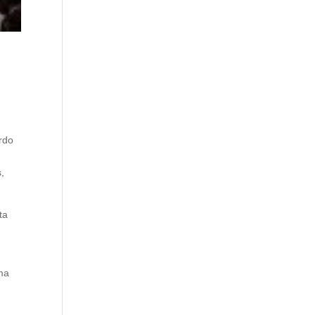
rdo
,
ta
ama