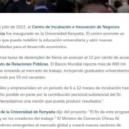
e julio de 2013, el
Centro de Incubación e Innovación de Negocios
ria
fue inaugurado en la Universidad Kenyatta. El centro promete un
 que pueda redefinir la educación universitaria y abrir nuevas
idades para el desarrollo económico.
imas tasas de desempleo de Kenia se acercan al 12 por ciento de acue
tuto de Relaciones Públicas
. El Banco Mundial reporta más de 800 mil
s entrando al mercado de trabajo, incluyendo graduados universitarios
endo por 50 mil vacantes.
tiles y empresariales en un periodo de 6 a 12 meses de incubación has
ho posible en parte por la contribución personal substancial del Dr.
“Necesitamos una nación que pueda producir resultados.”
r de la Universidad de Kenyatta
dijo del proyecto: “El fin de este progr
en los creadores del trabajo.” El Ministro de Comercio Chirau Ali
dores emergentes al mercado global y creará nuevos sectores de