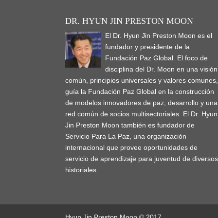
)
w
w
o
i
)
)
w
n
)
)
d
o
DR. HYUN JIN PRESTON MOON
w
)
El Dr. Hyun Jin Preston Moon es el
fundador y presidente de la
Fundación Paz Global. El foco de
disciplina del Dr. Moon en una visión
común, principios universales y valores comunes
guía la Fundación Paz Global en la construcción
de modelos innovadores de paz, desarrollo y una
red común de socios multisectoriales. El Dr. Hyun
Jin Preston Moon también es fundador de
Servicio Para La Paz, una organización
internacional que provee oportunidades de
servicio de aprendizaje para juventud de diverso
historiales.
Hyun Jin Preston Moon © 2017