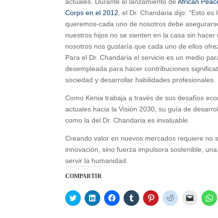
actuales. Durante el lanzamiento de
African Peac
Corps en el 2012
, el Dr. Chandaria dijo: “Esto es 
queremos-cada uno de nosotros debe asegurars
nuestros hijos no se sienten en la casa sin hacer
nosotros nos gustaría que cada uno de ellos ofre
Para el Dr. Chandaria el servicio es un medio par
desempleada para hacer contribuciones significat
sociedad y desarrollar habilidades profesionales.
Como Kenia trabaja a través de sus desafíos ec
actuales hacia la Visión 2030, su guía de desarrol
como la del Dr. Chandaria es invaluable.
Creando valor en nuevos mercados requiere no s
innovación, sino fuerza impulsora sostenible, una
servir la humanidad.
COMPARTIR
C
C
C
C
C
C
C
C
l
l
l
l
l
l
l
l
i
i
i
i
i
i
i
i
c
c
c
c
c
c
c
c