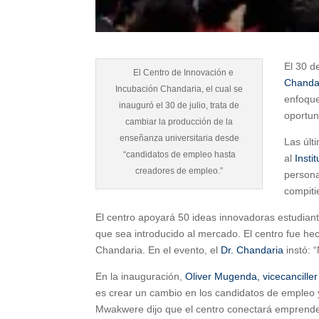
El 30 d
El Centro de Innovación e
Chanda
Incubación Chandaria, el cual se
enfoque
inauguró el 30 de julio, trata de
oportun
cambiar la producción de la
enseñanza universitaria desde
Las últ
“candidatos de empleo hasta
al
Insti
creadores de empleo.”
persona
compiti
El centro apoyará 50 ideas innovadoras estudian
que sea introducido al mercado. El centro fue hec
Chandaria. En el evento, el
Dr. Chandaria
instó: 
En la inauguración,
Oliver Mugenda, vicecancille
es crear un cambio en los candidatos de empleo y 
Mwakwere dijo que el centro conectará emprende