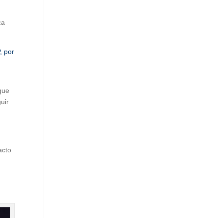
ca
, por
 que
uir
acto