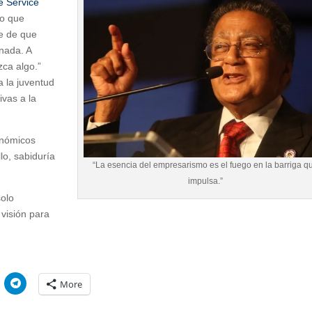
e Service
lo que
e de que
 nada. A
zca algo.”
a la juventud
ivas a la
onómicos
lo, sabiduría
“La esencia del empresarismo es el fuego en la barriga q
impulsa.”
olo
 visión para
C
More
l
i
c