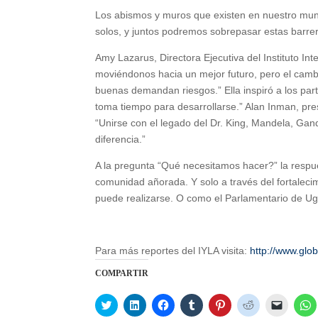
Los abismos y muros que existen en nuestro mu
solos, y juntos podremos sobrepasar estas barre
Amy Lazarus, Directora Ejecutiva del Instituto Inte
moviéndonos hacia un mejor futuro, pero el cambi
buenas demandan riesgos.” Ella inspiró a los part
toma tiempo para desarrollarse.” Alan Inman, pre
“Unirse con el legado del Dr. King, Mandela, Gan
diferencia.”
A la pregunta “Qué necesitamos hacer?” la respu
comunidad añorada. Y solo a través del fortale
puede realizarse. O como el Parlamentario de Uga
Para más reportes del IYLA visita:
http://www.glo
COMPARTIR
C
C
C
C
C
C
C
C
l
l
l
l
l
l
l
l