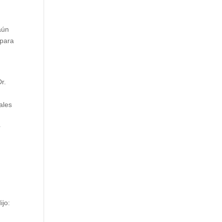
aún
 para
Dr.
ales
r
ijo: