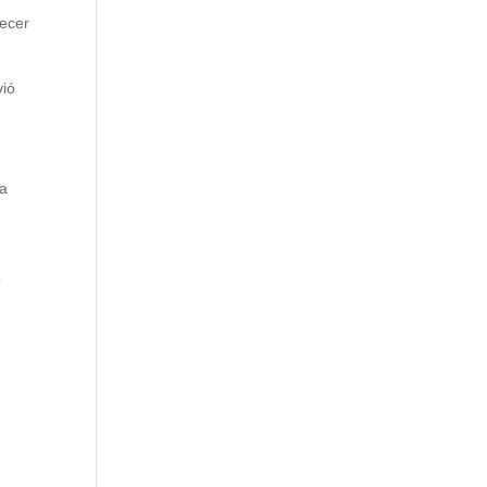
ecer
vió
la
o