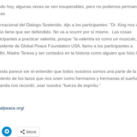
ndo hoy, algunas veces se ven insuperables, pero no podemos perman
ras.
rnacional del Dialogo Sostenido, dijo a los participantes: “Dr. King nos 
o tiene que ser defendido. No va a ocurrir por sí mismo. Las cosas
icipantes a practicar valentía, porque “la valentía es como un musculo,
sidente de Global Peace Foundation USA, llamo a los participantes a
dhi, Madre Teresa y ser contados en la historia como alguien que hizo 
esta parece ser el entender que todos nosotros somos una parte de la
cimiento de los lazos que nos unen como hermanos y hermanas el sueñ
nda nos recordó, usar nuestra “fuerza de espíritu.”
balpeace.org/
C
More
l