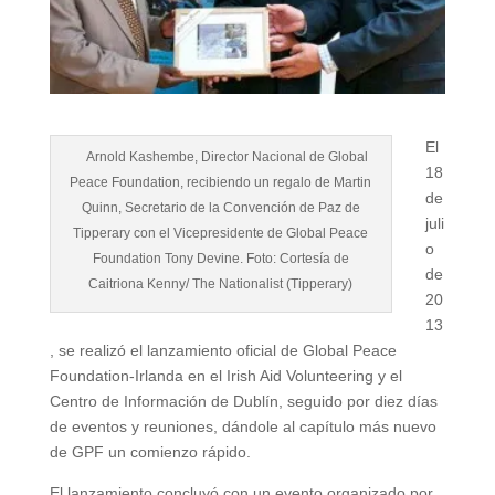
El
Arnold Kashembe, Director Nacional de Global
18
Peace Foundation, recibiendo un regalo de Martin
de
Quinn, Secretario de la Convención de Paz de
juli
Tipperary con el Vicepresidente de Global Peace
o
Foundation Tony Devine. Foto: Cortesía de
de
Caitriona Kenny/ The Nationalist (Tipperary)
20
13
, se realizó el lanzamiento oficial de Global Peace
Foundation-Irlanda en el Irish Aid Volunteering y el
Centro de Información de Dublín, seguido por diez días
de eventos y reuniones, dándole al capítulo más nuevo
de GPF un comienzo rápido.
El lanzamiento concluyó con un evento organizado por