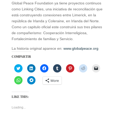
Global Peace Foundation ya tiene proyectos continuos
como Linking Cities, una iniciativa de reconciliación que
está construyendo conexiones entre Limerick, en la
república de Irlanda y Coleraine, en Irlanda del Norte.
Como un capitulo oficial este construirá sus tres pilares
de compañerismo: Cooperación Interreligiosa,
Fortalecimiento de familias y Servicio.
La historia original aparece en:
www.globalpeace.org
COMPARTIR
C
C
C
C
C
C
C
l
l
l
l
l
l
l
i
i
i
i
i
i
i
c
c
c
c
c
c
c
C
C
More
k
k
k
k
k
k
k
l
l
t
t
t
t
t
t
t
i
i
o
o
o
o
o
o
o
c
c
s
s
s
s
s
s
e
k
k
h
h
h
h
h
h
m
t
t
LIKE THIS:
a
a
a
a
a
a
a
o
o
r
r
r
r
r
r
i
s
s
e
e
e
e
e
e
l
h
h
Loading...
o
o
o
o
o
o
a
a
a
n
n
n
n
n
n
l
r
r
T
L
F
T
P
R
i