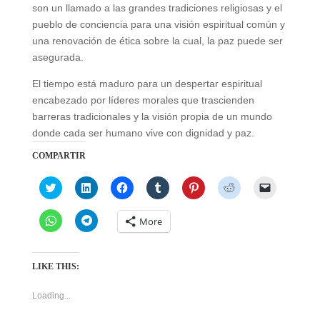
son un llamado a las grandes tradiciones religiosas y el
pueblo de conciencia para una visión espiritual común y
una renovación de ética sobre la cual, la paz puede ser
asegurada.
El tiempo está maduro para un despertar espiritual
encabezado por líderes morales que trascienden
barreras tradicionales y la visión propia de un mundo
donde cada ser humano vive con dignidad y paz.
COMPARTIR
C
C
C
C
C
C
C
l
l
l
l
l
l
l
i
i
i
i
i
i
i
c
c
c
c
c
c
c
C
C
More
k
k
k
k
k
k
k
l
l
t
t
t
t
t
t
t
i
i
o
o
o
o
o
o
o
c
c
s
s
s
s
s
s
e
k
k
h
h
h
h
h
h
m
t
t
LIKE THIS:
a
a
a
a
a
a
a
o
o
r
r
r
r
r
r
i
s
s
e
e
e
e
e
e
l
h
h
Loading...
o
o
o
o
o
o
a
a
a
n
n
n
n
n
n
l
r
r
T
L
F
T
P
R
i