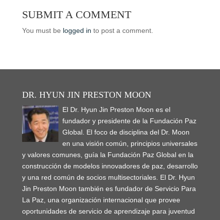
(
(
s
n
n
i
e
i
(
O
O
SUBMIT A COMMENT
i
s
s
n
n
n
O
p
p
n
i
i
n
s
n
p
e
e
n
n
n
e
i
e
e
n
n
You must be
logged in
to post a comment.
e
n
n
w
n
w
n
s
s
w
e
e
w
n
w
s
i
i
w
w
w
i
e
i
i
n
n
i
w
w
n
w
n
n
n
n
n
i
i
d
w
d
n
e
e
d
n
n
o
i
o
e
w
w
o
d
d
w
n
w
w
w
w
w
o
o
)
d
)
w
i
i
)
w
w
o
i
n
n
)
)
w
n
d
d
DR. HYUN JIN PRESTON MOON
)
d
o
o
o
w
w
w
El Dr. Hyun Jin Preston Moon es el
)
)
)
fundador y presidente de la Fundación Paz
Global. El foco de disciplina del Dr. Moon
en una visión común, principios universales
y valores comunes, guía la Fundación Paz Global en la
construcción de modelos innovadores de paz, desarrollo
y una red común de socios multisectoriales. El Dr. Hyun
Jin Preston Moon también es fundador de Servicio Para
La Paz, una organización internacional que provee
oportunidades de servicio de aprendizaje para juventud