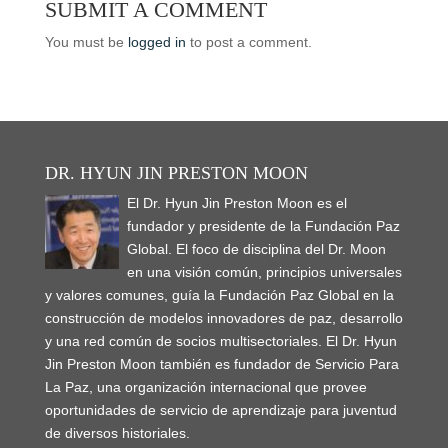
SUBMIT A COMMENT
i
s
s
n
n
n
O
p
p
n
i
i
n
s
n
p
e
e
n
n
n
e
i
e
e
n
n
You must be
logged in
to post a comment.
e
n
n
w
n
w
n
s
s
w
e
e
w
n
w
s
i
i
w
w
w
i
e
i
i
n
n
i
w
w
n
w
n
n
n
n
n
i
i
d
w
d
n
e
e
d
n
n
o
i
o
e
w
w
o
d
d
w
n
w
w
w
w
w
o
o
)
d
)
w
i
i
)
w
w
o
i
n
n
)
)
w
n
d
d
DR. HYUN JIN PRESTON MOON
)
d
o
o
o
w
w
w
El Dr. Hyun Jin Preston Moon es el
)
)
)
fundador y presidente de la Fundación Paz
Global. El foco de disciplina del Dr. Moon
en una visión común, principios universales
y valores comunes, guía la Fundación Paz Global en la
construcción de modelos innovadores de paz, desarrollo
y una red común de socios multisectoriales. El Dr. Hyun
Jin Preston Moon también es fundador de Servicio Para
La Paz, una organización internacional que provee
oportunidades de servicio de aprendizaje para juventud
de diversos historiales.