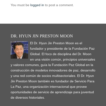
e
e
n
n
n
e
i
e
e
n
n
You must be
logged in
to post a comment.
e
n
n
w
n
w
n
s
s
w
e
e
w
n
w
s
i
i
w
w
w
i
e
i
i
n
n
i
w
w
n
w
n
n
n
n
n
i
i
d
w
d
n
e
e
d
n
n
o
i
o
e
w
w
o
d
d
w
n
w
w
w
w
w
o
o
)
d
)
w
i
i
)
w
w
o
i
n
n
)
)
w
n
d
d
DR. HYUN JIN PRESTON MOON
)
d
o
o
o
w
w
w
El Dr. Hyun Jin Preston Moon es el
)
)
)
fundador y presidente de la Fundación Paz
Global. El foco de disciplina del Dr. Moon
en una visión común, principios universales
y valores comunes, guía la Fundación Paz Global en la
construcción de modelos innovadores de paz, desarrollo
y una red común de socios multisectoriales. El Dr. Hyun
Jin Preston Moon también es fundador de Servicio Para
La Paz, una organización internacional que provee
oportunidades de servicio de aprendizaje para juventud
de diversos historiales.