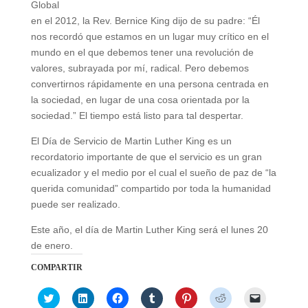
Global
en el 2012, la Rev. Bernice King dijo de su padre: “Él
nos recordó que estamos en un lugar muy crítico en el
mundo en el que debemos tener una revolución de
valores, subrayada por mí, radical. Pero debemos
convertirnos rápidamente en una persona centrada en
la sociedad, en lugar de una cosa orientada por la
sociedad.” El tiempo está listo para tal despertar.
El Día de Servicio de Martin Luther King es un
recordatorio importante de que el servicio es un gran
ecualizador y el medio por el cual el sueño de paz de “la
querida comunidad” compartido por toda la humanidad
puede ser realizado.
Este año, el día de Martin Luther King será el lunes 20
de enero.
COMPARTIR
C
C
C
C
C
C
C
l
l
l
l
l
l
l