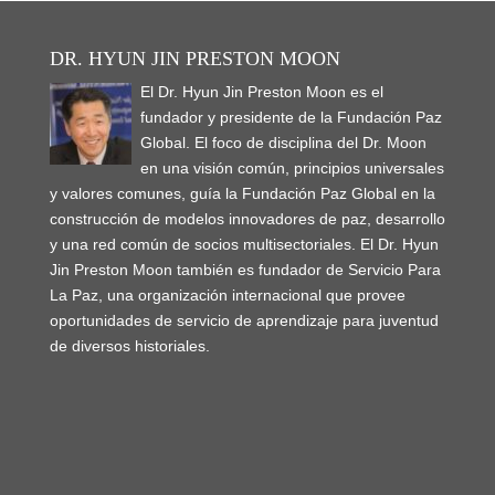
o
d
d
w
n
w
w
w
w
w
o
o
)
d
)
w
i
i
)
w
w
o
i
n
n
)
)
w
n
d
d
DR. HYUN JIN PRESTON MOON
)
d
o
o
o
w
w
w
El Dr. Hyun Jin Preston Moon es el
)
)
)
fundador y presidente de la Fundación Paz
Global. El foco de disciplina del Dr. Moon
en una visión común, principios universales
y valores comunes, guía la Fundación Paz Global en la
construcción de modelos innovadores de paz, desarrollo
y una red común de socios multisectoriales. El Dr. Hyun
Jin Preston Moon también es fundador de Servicio Para
La Paz, una organización internacional que provee
oportunidades de servicio de aprendizaje para juventud
de diversos historiales.