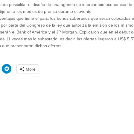
ara posibilitar el diseño de una agenda de intercambio económico de
jeron a los medios de prensa durante el evento.
ventajas que tiene el país, los bonos soberanos que serán colocados e
por parte del Congreso de la ley que autoriza la emisión de los mismo
s serán el Bank of América y el JP Morgan. Explicaron que en el debut 
e 11 veces más lo subastado, es decir, las ofertas llegaron a US$ 5.
os que presentaron dichas ofertas.
C
More
l
i
c
k
t
o
s
h
a
r
e
o
n
W
T
e
l