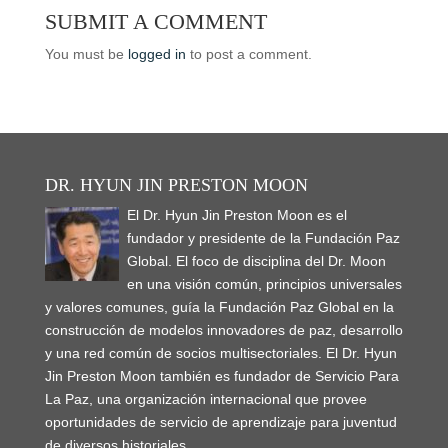
s
n
n
i
e
i
(
O
O
SUBMIT A COMMENT
i
s
s
n
n
n
O
p
p
n
i
i
n
s
n
p
e
e
n
n
n
e
i
e
e
n
n
You must be
logged in
to post a comment.
e
n
n
w
n
w
n
s
s
w
e
e
w
n
w
s
i
i
w
w
w
i
e
i
i
n
n
i
w
w
n
w
n
n
n
n
n
i
i
d
w
d
n
e
e
d
n
n
o
i
o
e
w
w
o
d
d
w
n
w
w
w
w
w
o
o
)
d
)
w
i
i
)
w
w
o
i
n
n
)
)
w
n
d
d
DR. HYUN JIN PRESTON MOON
)
d
o
o
o
w
w
w
El Dr. Hyun Jin Preston Moon es el
)
)
)
fundador y presidente de la Fundación Paz
Global. El foco de disciplina del Dr. Moon
en una visión común, principios universales
y valores comunes, guía la Fundación Paz Global en la
construcción de modelos innovadores de paz, desarrollo
y una red común de socios multisectoriales. El Dr. Hyun
Jin Preston Moon también es fundador de Servicio Para
La Paz, una organización internacional que provee
oportunidades de servicio de aprendizaje para juventud
de diversos historiales.