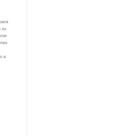
 para
n su
arse
ones
s
lo a