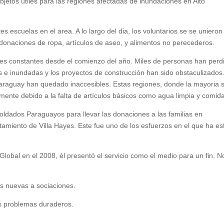
objetos útiles para las regiones afectadas de inundaciones en Alto
s escuelas en el area. A lo largo del dia, los voluntarios se se unieron
s donaciones de ropa, artículos de aseo, y alimentos no perecederos.
es constantes desde el comienzo del año. Miles de personas han perd
as e inundadas y los proyectos de construcción han sido obstaculizados
araguay han quedado inaccesibles. Estas regiones, donde la mayoria 
ente debido a la falta de artículos básicos como agua limpia y comida
oldados Paraguayos para llevar las donaciones a las familias en
amiento de Villa Hayes. Este fue uno de los esfuerzos en el que ha e
lobal en el 2008, él presentó el servicio como el medio para un fin. N
as nuevas a sociaciones.
los problemas duraderos.