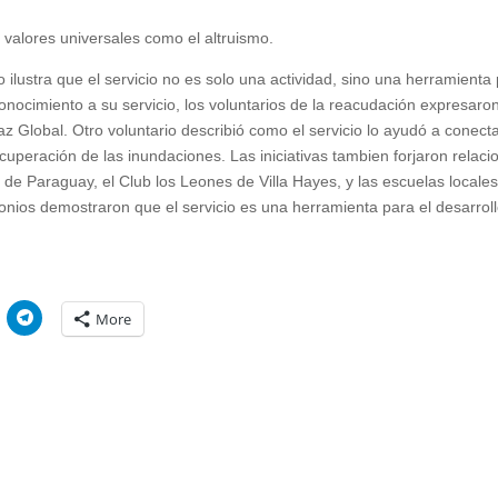
n valores universales como el altruismo.
io ilustra que el servicio no es solo una actividad, sino una herramienta
nocimiento a su servicio, los voluntarios de la reacudación expresaro
 Global. Otro voluntario describió como el servicio lo ayudó a conect
ecuperación de las inundaciones. Las iniciativas tambien forjaron relaci
 de Paraguay, el Club los Leones de Villa Hayes, y las escuelas locale
monios demostraron que el servicio es una herramienta para el desarrol
C
More
l
i
c
k
t
o
s
h
a
r
e
o