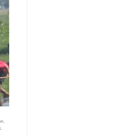
on,
1.