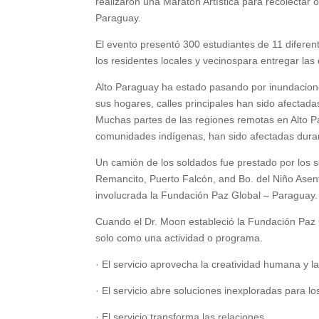
realizaron una Maratón Artística para recolectar 
Paraguay.
El evento presentó 300 estudiantes de 11 diferente
los residentes locales y vecinospara entregar la
Alto Paraguay ha estado pasando por inundacion
sus hogares, calles principales han sido afectad
Muchas partes de las regiones remotas en Alto P
comunidades indígenas, han sido afectadas duram
Un camión de los soldados fue prestado por los s
Remancito, Puerto Falcón, and Bo. del Niño Asent
involucrada la Fundación Paz Global – Paraguay.
Cuando el Dr. Moon estableció la Fundación Paz G
solo como una actividad o programa.
· El servicio aprovecha la creatividad humana y l
· El servicio abre soluciones inexploradas para 
· El servicio transforma las relaciones.