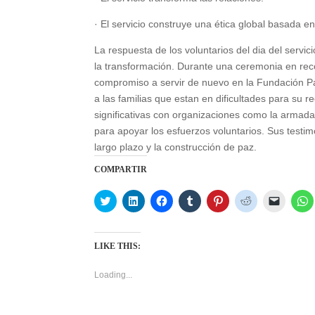
· El servicio construye una ética global basada e
La respuesta de los voluntarios del dia del servic
la transformación. Durante una ceremonia en reco
compromiso a servir de nuevo en la Fundación Paz
a las familias que estan en dificultades para su r
significativas con organizaciones como la armada
para apoyar los esfuerzos voluntarios. Sus testi
largo plazo y la construcción de paz.
COMPARTIR
C
C
C
C
C
C
C
C
l
l
l
l
l
l
l
l
i
i
i
i
i
i
i
i
c
c
c
c
c
c
c
c
k
k
k
k
k
k
k
k
t
t
t
t
t
t
t
t
LIKE THIS:
o
o
o
o
o
o
o
o
s
s
s
s
s
s
e
s
h
h
h
h
h
h
m
h
Loading...
a
a
a
a
a
a
a
a
r
r
r
r
r
r
i
r
e
e
e
e
e
e
l
e
o
o
o
o
o
o
a
o